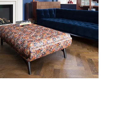
WFS Flooring & Tiles propose des
parquets, stratifiés et carrelages de
qualité supérieure et élégants pour
toutes les pièces de votre maison.
Pourquoi ne pas visiter notre salle
d'exposition dès aujourd'hui.
Contactez-nous
CE QUE NOUS FAISONS
Vous trouverez ci-dessous un petit
échantillon de ce que notre
entreprise propose