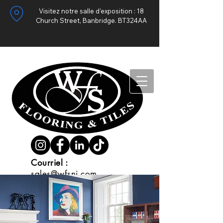
Visitez notre salle d'exposition : 18
Church Street, Banbridge. BT324AA
Appelez-nous (028) 4062 9633
Courriel :
sales@wfsni.com
ACCUEILLIR