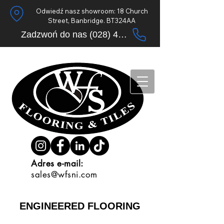
Odwiedź nasz showroom: 18 Church
Street, Banbridge. BT324AA
Zadzwoń do nas (028) 4062 9633
Adres e-mail:
sales@wfsni.com
ENGINEERED FLOORING