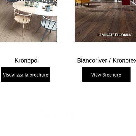
Kronopol
Biancoriver / Kronote
Visualizza la brochure
View Brochure
hi siamo
Prodotti
Autocostruzione
Opuscoli